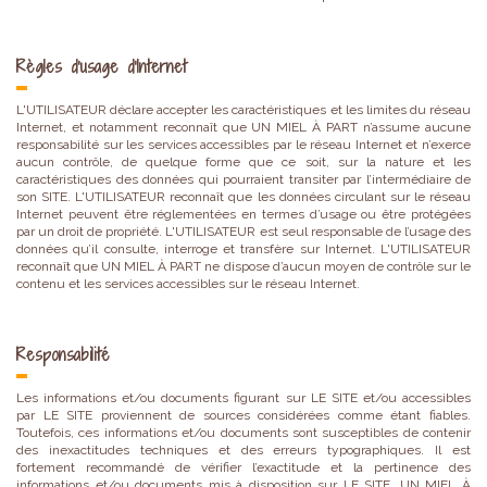
Règles d'usage d'Internet
L'UTILISATEUR déclare accepter les caractéristiques et les limites du réseau
Internet, et notamment reconnaît que UN MIEL À PART n’assume aucune
responsabilité sur les services accessibles par le réseau Internet et n’exerce
aucun contrôle, de quelque forme que ce soit, sur la nature et les
caractéristiques des données qui pourraient transiter par l’intermédiaire de
son SITE. L'UTILISATEUR reconnaît que les données circulant sur le réseau
Internet peuvent être réglementées en termes d’usage ou être protégées
par un droit de propriété. L'UTILISATEUR est seul responsable de l’usage des
données qu’il consulte, interroge et transfère sur Internet. L'UTILISATEUR
reconnaît que UN MIEL À PART ne dispose d’aucun moyen de contrôle sur le
contenu et les services accessibles sur le réseau Internet.
Responsabilité
Les informations et/ou documents figurant sur LE SITE et/ou accessibles
par LE SITE proviennent de sources considérées comme étant fiables.
Toutefois, ces informations et/ou documents sont susceptibles de contenir
des inexactitudes techniques et des erreurs typographiques. Il est
fortement recommandé de vérifier l’exactitude et la pertinence des
informations et/ou documents mis à disposition sur LE SITE. UN MIEL À