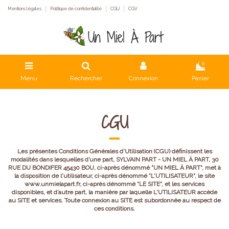
Mentions légales
Politique de confidentialité
CGU
CGV
0
Menu
Rechercher
Connexion
Panier
CGU
Les présentes Conditions Générales d'Utilisation (CGU) définissent les
modalités dans lesquelles d’une part, SYLVAIN PART - UN MIEL À PART, 30
RUE DU BONDIFER 45430 BOU, ci-après dénommé "UN MIEL À PART", met à
la disposition de l'utilisateur, ci-après dénommé "L'UTILISATEUR", le site
www.unmielapart.fr, ci-après dénommé "LE SITE", et les services
disponibles, et d’autre part, la manière par laquelle L'UTILISATEUR accède
au SITE et services. Toute connexion au SITE est subordonnée au respect de
ces conditions.